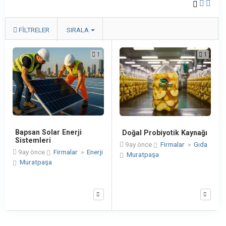
FILTRELER
SIRALA
1
1
Bapsan Solar Enerji
Doğal Probiyotik Kaynağı
Sistemleri
9ay önce
Firmalar
»
Gıda
9ay önce
Firmalar
»
Enerji
Muratpaşa
Muratpaşa