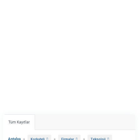
Tüm Kayıtlar
Antalya
»
»
»
Korkuteli
Firmalar
Teknoloji