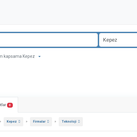
0 km kapsama Kepez
tlar
0
»
»
»
Kepez
Firmalar
Teknoloji