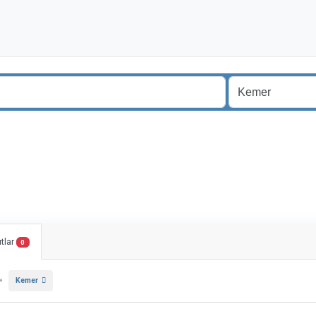
tlar
0
»
Kemer