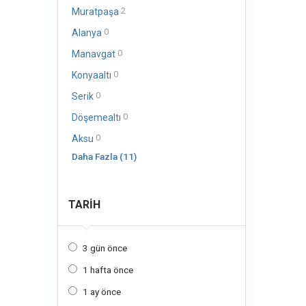
2
Muratpaşa
0
Alanya
0
Manavgat
0
Konyaaltı
0
Serik
0
Döşemealtı
0
Aksu
Daha Fazla (11)
TARIH
3 gün önce
1 hafta önce
1 ay önce