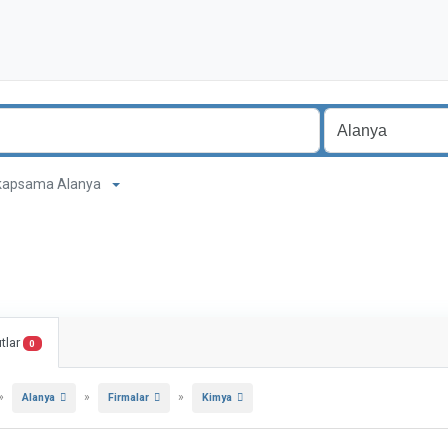
m kapsama Alanya
tlar
0
»
»
»
Alanya
Firmalar
Kimya