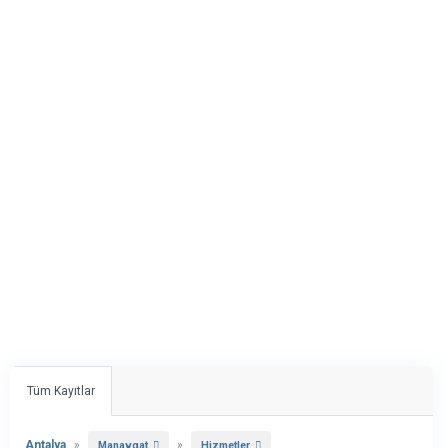
Tüm Kayıtlar
Antalya
»
»
Manavgat
Hizmetler