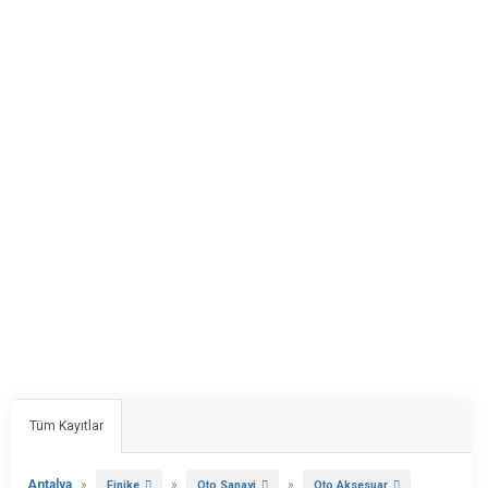
Tüm Kayıtlar
Antalya
»
»
»
Finike
Oto Sanayi
Oto Aksesuar