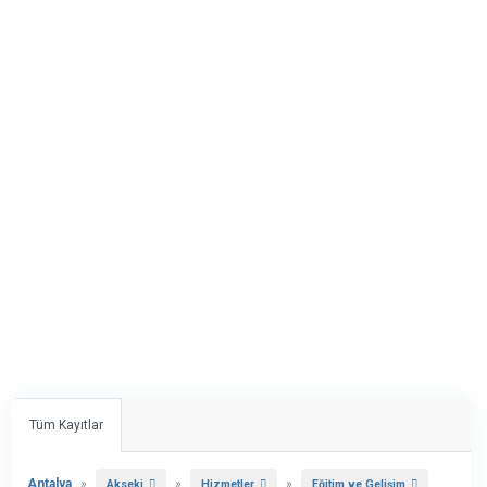
Tüm Kayıtlar
Antalya
»
»
»
Akseki
Hizmetler
Eğitim ve Gelişim