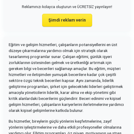
Reklamınızı kolayca oluşturun ve ÜCRETSİZ yayınlayın!
Şimdi reklam verin
Eğitim ve gelişim hizmetleri, çalışanların potansiyellerini en üst
düzeye çıkarmalarına yardımcı olmak için stratejik olarak
tasarlanmış programlar sunar. Çalışan eğitimi, günlük işyeri
zorluklarının üstesinden gelmek ve üretkenliği artırmak için
gereken bilgi ve becerileri sağlamayı amaçlar. Bu eğitim, müşteri
hizmetleri ve iletişimden yumuşak becerilere kadar çok çeşitli
sektöre özgü teknik becerileri kapsar. Aynı zamanda, liderlik
geliştirme programları, şirket için gelecekteki liderleri geliştirmek
amacıyla yöneticilerin liderlik, karar alma ve ekip yönetimi gibi
kritik alanlardaki becerilerini güçlendirir. Beceri edinimi ve kişisel
gelişim hizmetleri, çalışanların kariyerlerini ilerletmelerine yardımcı
olarak kişisel gelişimlerine katkıda bulunur.
Bu hizmetler, bireylerin güçlü yönlerini keşfetmelerine, zayıf
yönlerini iyileştirmelerine ve daha etkili profesyoneller olmalarına
yardımcı olur. Eğitim programları, öz güven, motivasyon ve stres