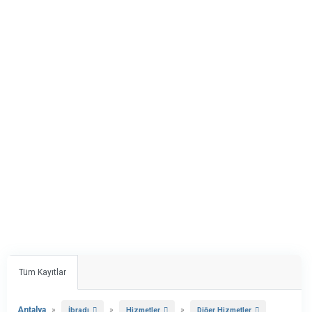
Tüm Kayıtlar
Antalya
»
»
»
İbradı
Hizmetler
Diğer Hizmetler