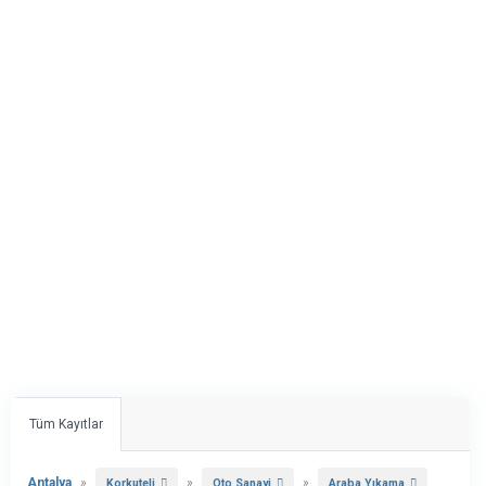
Tüm Kayıtlar
Antalya
»
»
»
Korkuteli
Oto Sanayi
Araba Yıkama