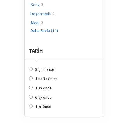
0
Serik
0
Döşemealtı
0
Aksu
Daha Fazla (11)
TARIH
3 gün önce
1 hafta önce
1 ay önce
6 ay önce
1 yıl önce