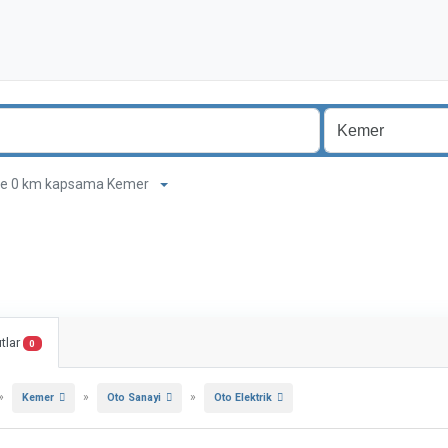
nde 0 km kapsama Kemer
tlar
0
»
»
»
Kemer
Oto Sanayi
Oto Elektrik