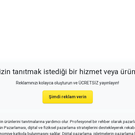
izin tanıtmak istediği bir hizmet veya ürü
Reklamınızı kolayca oluşturun ve ÜCRETSİZ yayınlayın!
Şimdi reklam verin
 ürünlerini tanıtmalarına yardımcı olur. Profesyonel bir rehber olarak pazarla
n Pazarlaması, dijital ve fiziksel pazarlama stratejilerini destekleyerek rekabe
omiye katkıda bulunmasını sağlar. Dijital pazarlama, işletmelerin pazarlama hed