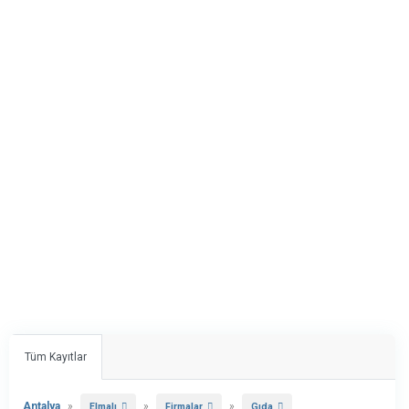
Tüm Kayıtlar
Antalya
»
»
»
Elmalı
Firmalar
Gıda