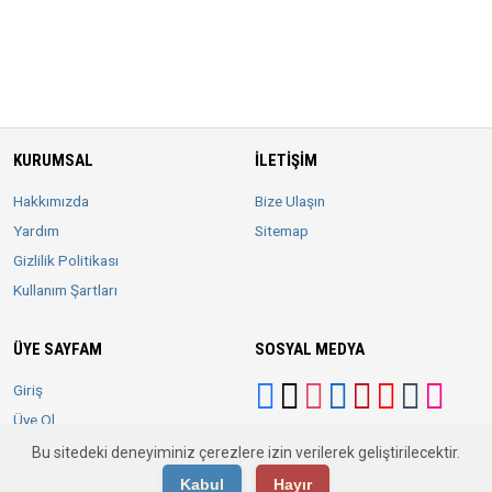
KURUMSAL
İLETIŞIM
Hakkımızda
Bize Ulaşın
Yardım
Sitemap
Gizlilik Politikası
Kullanım Şartları
ÜYE SAYFAM
SOSYAL MEDYA
Giriş
Üye Ol
Bu sitedeki deneyiminiz çerezlere izin verilerek geliştirilecektir.
Kabul
Hayır
© 2026 Antalya KOBİ. Tüm Hakları Saklıdır.