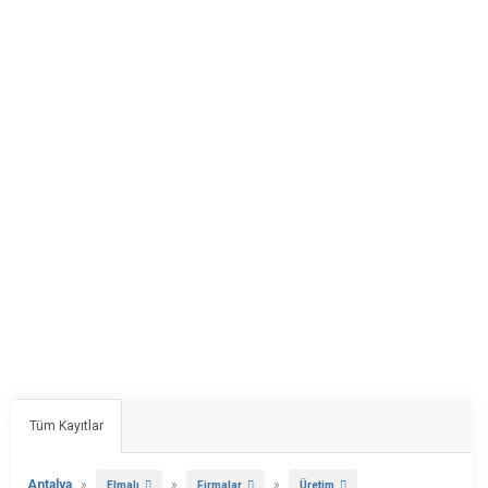
Tüm Kayıtlar
Antalya
»
»
»
Elmalı
Firmalar
Üretim