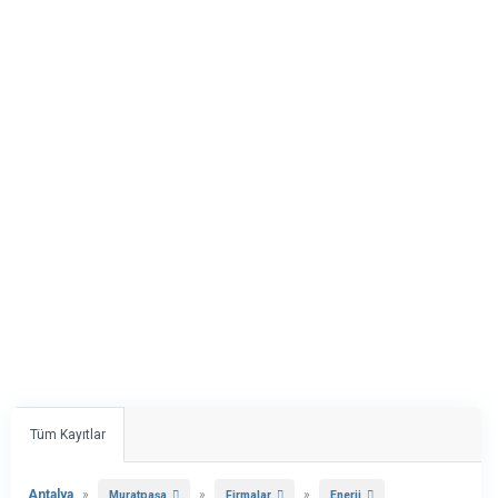
Tüm Kayıtlar
Antalya
»
»
»
Muratpaşa
Firmalar
Enerji