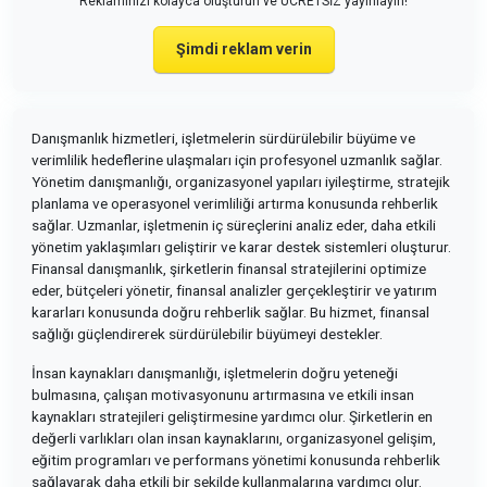
Reklamınızı kolayca oluşturun ve ÜCRETSİZ yayınlayın!
Şimdi reklam verin
Danışmanlık hizmetleri, işletmelerin sürdürülebilir büyüme ve
verimlilik hedeflerine ulaşmaları için profesyonel uzmanlık sağlar.
Yönetim danışmanlığı, organizasyonel yapıları iyileştirme, stratejik
planlama ve operasyonel verimliliği artırma konusunda rehberlik
sağlar. Uzmanlar, işletmenin iç süreçlerini analiz eder, daha etkili
yönetim yaklaşımları geliştirir ve karar destek sistemleri oluşturur.
Finansal danışmanlık, şirketlerin finansal stratejilerini optimize
eder, bütçeleri yönetir, finansal analizler gerçekleştirir ve yatırım
kararları konusunda doğru rehberlik sağlar. Bu hizmet, finansal
sağlığı güçlendirerek sürdürülebilir büyümeyi destekler.
İnsan kaynakları danışmanlığı, işletmelerin doğru yeteneği
bulmasına, çalışan motivasyonunu artırmasına ve etkili insan
kaynakları stratejileri geliştirmesine yardımcı olur. Şirketlerin en
değerli varlıkları olan insan kaynaklarını, organizasyonel gelişim,
eğitim programları ve performans yönetimi konusunda rehberlik
sağlayarak daha etkili bir şekilde kullanmalarına yardımcı olur.