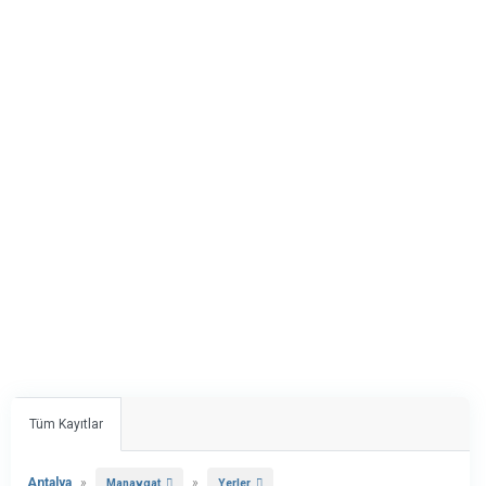
Tüm Kayıtlar
Antalya
»
»
Manavgat
Yerler