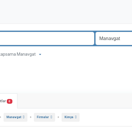
m kapsama Manavgat
tlar
0
»
»
»
Manavgat
Firmalar
Kimya