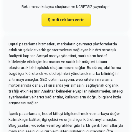
Reklamınızı kolayca oluşturun ve ÜCRETSİZ yayınlayın!
Şimdi reklam verin
Dijital pazarlama hizmetleri, markaların çevrimiçi platformlarda
etkili bir şekilde varlık göstermelerini sağlayan bir dizi stratejik
faaliyeti kapsar. Sosyal medya yönetimi, markaların hedef
kitleleriyle etkileşim kurmasını ve sadık bir müşteri tabanı
oluşturarak bir topluluk oluşturmasını sağlar. Bu süreç, platforma
özgü içerik üreterek ve etkileşimleri yöneterek marka bilinirliğini
artırmayı amaçlar. SEO optimizasyonu, web sitelerinin arama
motorlarında daha üst sıralarda yer almasını sağlayarak organik
trafiği etkinleştirir. Anahtar kelimelerle yapılan iyileştirmeler, site içi
ayarlamalar ve harici bağlantılar, kullanıcıların doğru bilgilere hızla
erişmesini sağlar.
İçerik pazarlaması, hedef kitleyi bilgilendirmek ve markaya değer
katmak için kaliteli, ilgi çekici ve orijinal içerik üretmeyi amaçlar.
Blog yazıları, videolar ve infografikler gibi farklı içerik formatlarıyla
markanın sesini duyurur ve müşteri ilişkilerini güçlendirir. Öte