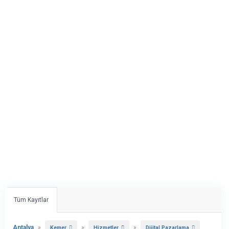
Tüm Kayıtlar
Antalya
»
»
»
Kemer
Hizmetler
Dijital Pazarlama