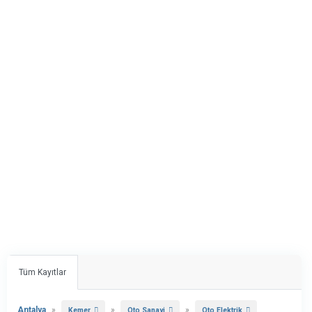
Tüm Kayıtlar
Antalya
»
»
»
Kemer
Oto Sanayi
Oto Elektrik