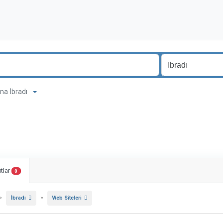
ama İbradı
tlar
0
»
»
İbradı
Web Siteleri