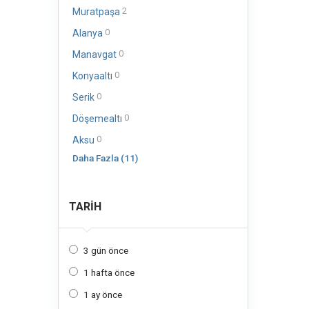
2
Muratpaşa
0
Alanya
0
Manavgat
0
Konyaaltı
0
Serik
0
Döşemealtı
0
Aksu
Daha Fazla (11)
TARIH
3 gün önce
1 hafta önce
1 ay önce