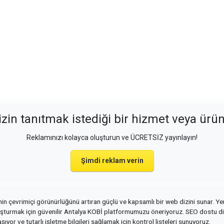
izin tanıtmak istediği bir hizmet veya ürü
Reklamınızı kolayca oluşturun ve ÜCRETSİZ yayınlayın!
Şimdi reklam verin
in çevrimiçi görünürlüğünü artıran güçlü ve kapsamlı bir web dizini sunar. Ye
oluşturmak için güvenilir Antalya KOBİ platformumuzu öneriyoruz. SEO dostu diz
şıyor ve tutarlı işletme bilgileri sağlamak için kontrol listeleri sunuyoruz.